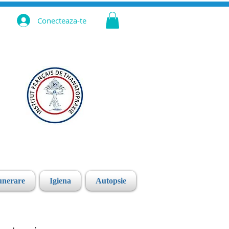
Conecteaza-te
unerare
Igiena
Autopsie