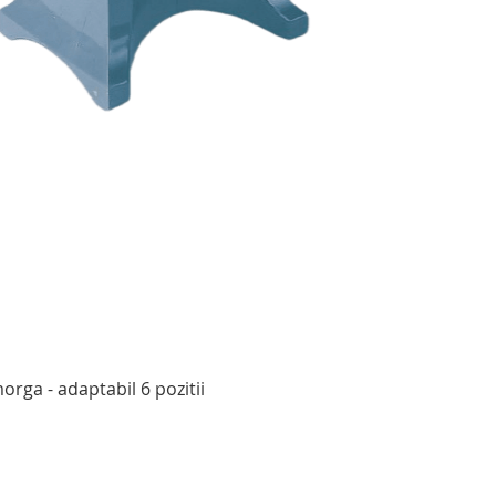
Afișare rapidă
rga - adaptabil 6 pozitii