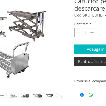
Carucior p
descarcare
Cod SKU: LUHBT
Cantitate
*
Adauga in c
Pentru afisare p
Produse si echipam
Produse si echipam
targa de transport 
decedati, carucior e
carucior tip targa d