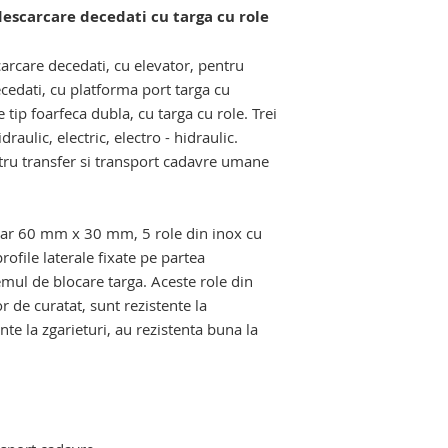
descarcare decedati cu targa cu role
hidraulic mortuar, c
hidraulic, masa de 
davre. carucior elevator mortuar.
masa de macroscopi
arcare decedati, cu elevator, pentru
malaxor de deseuri 
edati, cu platforma port targa cu
Echipamente si pro
tip foarfeca dubla, cu targa cu role. Trei
salilor de autopsie s
draulic, electric, electro - hidraulic.
tru transfer si transport cadavre umane
e. troliu elevator mortuar
lar 60 mm x 30 mm, 5 role din inox cu
rofile laterale fixate pe partea
emul de blocare targa. Aceste role din
 de curatat, sunt rezistente la
nte la zgarieturi, au rezistenta buna la
ctro - hidraulic. carucior mortuar cu