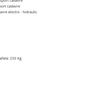
ansport cadavre
sport cadavre
avre electro - hidraulic
avrelor umane. carucior pentru
afata: 250 Kg
arcare decedati. carucior pentru
 carucior pentru incarcare – descarcare