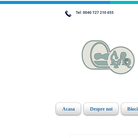
Tel: 0040 727 210 655
Acasa
Despre noi
Bioc