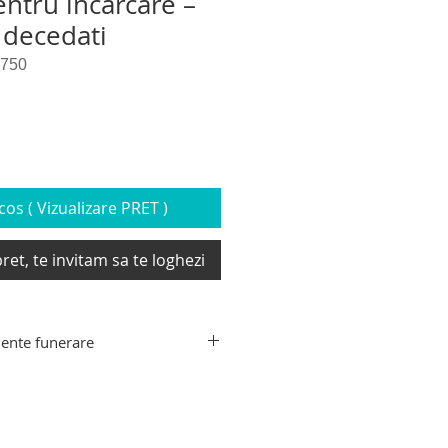
entru incarcare –
 decedati
-750
os ( Vizualizare PRET )
ret, te invitam sa te loghezi
ente funerare
ente funerare din gama Hygeco:
decedati, targa de recuperare
xtensibil transport sicriu,
e transport decedati, carucior