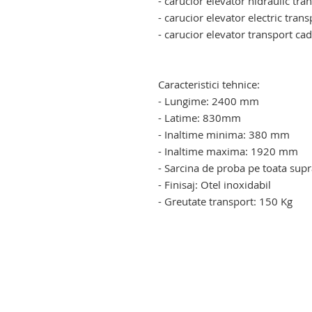
- carucior elevator hidraulic tr
- carucior elevator electric tran
- carucior elevator transport cad
carucior pentru transportul cad
transportul cadavrelor umane
Caracteristici tehnice:
- Lungime: 2400 mm
- Latime: 830mm
- Inaltime minima: 380 mm
- Inaltime maxima: 1920 mm
- Sarcina de proba pe toata supr
- Finisaj: Otel inoxidabil
- Greutate transport: 150 Kg
carucior pentru incarcare – desc
incarcare – descarcare decedati.
decedati.