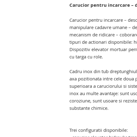
Carucior pentru incarcare – 
lift funerar pentru transport ca
Carucior pentru incarcare – desc
manipulare cadavre umane – dec
mecanism de ridicare – coborare 
tipuri de actionari disponibile: hi
Dispozitiv elevator mortuar pen
cu targa cu role.
troliu elevator transport cadavr
Cadru inox din tub dreptunghiu
axa pozitionata intre cele doua p
superioara a caruciorului si sist
inox au multe avantaje: sunt usor
coroziune, sunt usoare si reziste
substante chimice.
carucior mortuar cu elevator ele
elevator electro - hidraulic
Trei configuratii disponibile: