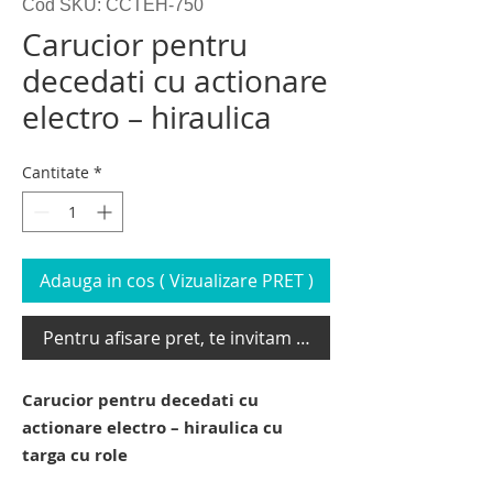
Cod SKU: CCTEH-750
Carucior pentru
decedati cu actionare
electro – hiraulica
Cantitate
*
Adauga in cos ( Vizualizare PRET )
Pentru afisare pret, te invitam sa te loghezi
Carucior pentru decedati cu
actionare electro – hiraulica cu
targa cu role
carucior pentru cadavre. carucior pentru