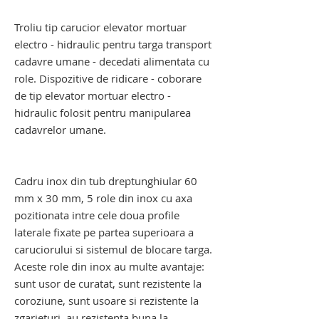
decedati
Troliu tip carucior elevator mortuar
electro - hidraulic pentru targa transport
cadavre umane - decedati alimentata cu
role. Dispozitive de ridicare - coborare
de tip elevator mortuar electro -
hidraulic folosit pentru manipularea
cadavrelor umane.
troliu elevator transport cadavre. troliu
elevator mortuar
Cadru inox din tub dreptunghiular 60
mm x 30 mm, 5 role din inox cu axa
pozitionata intre cele doua profile
laterale fixate pe partea superioara a
caruciorului si sistemul de blocare targa.
Aceste role din inox au multe avantaje:
sunt usor de curatat, sunt rezistente la
coroziune, sunt usoare si rezistente la
zgarieturi, au rezistenta buna la