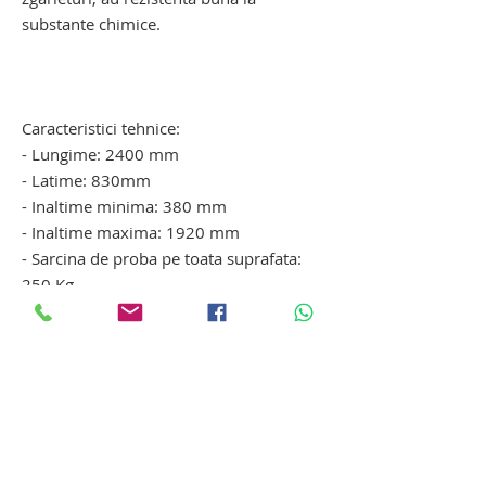
substante chimice.
carucior mortuar cu elevator electro -
hidraulic. carucior mortuar cu elevator
electro - hidraulic
Caracteristici tehnice:
- Lungime: 2400 mm
- Latime: 830mm
- Inaltime minima: 380 mm
- Inaltime maxima: 1920 mm
- Sarcina de proba pe toata suprafata:
250 Kg
- Finisaj: Otel inoxidabil
- Greutate transport: 150 Kg
carucior pentru cadavre. carucior pentru
decedati. carucior pentru morga.
carucior pentru morti. carucior pentru
cadavre. carucior pentru decedati.
carucior pentru morga.