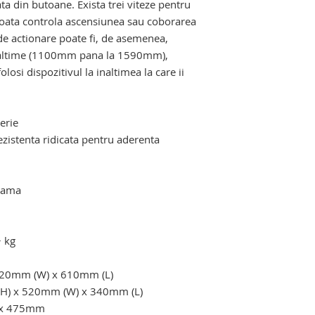
ta din butoane. Exista trei viteze pentru
 poata controla ascensiunea sau coborarea
de actionare poate fi, de asemenea,
e inaltime (1100mm pana la 1590mm),
olosi dispozitivul la inaltimea la care ii
ari. dispozitiv electric de urcat pe scari
erie
ezistenta ridicata pentru aderenta
arama
ari cu senile. carucior pentru scari
+ kg
520mm (W) x 610mm (L)
(H) x 520mm (W) x 340mm (L)
 x 475mm