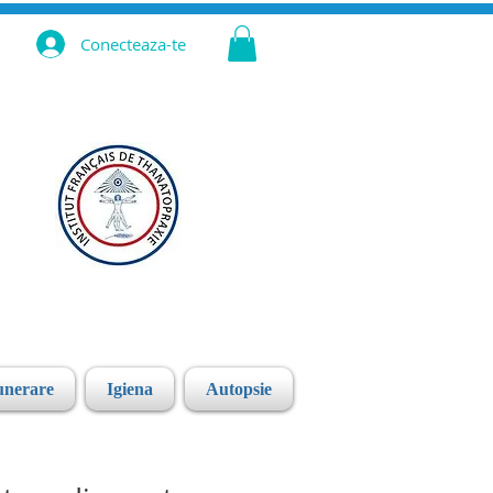
Conecteaza-te
unerare
Igiena
Autopsie