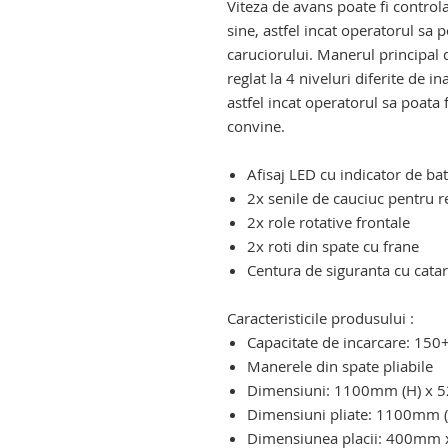
Viteza de avans poate fi controla
sine, astfel incat operatorul sa
caruciorului. Manerul principal 
reglat la 4 niveluri diferite d
astfel incat operatorul sa poata f
convine.
dispozitiv electric de urcat pe sc
Afisaj LED cu indicator de bat
2x senile de cauciuc pentru r
2x role rotative frontale
2x roti din spate cu frane
Centura de siguranta cu cat
dispozitiv electric de urcat pe sc
Caracteristicile produsului :
Capacitate de incarcare: 150
Manerele din spate pliabile
Dimensiuni: 1100mm (H) x 
Dimensiuni pliate: 1100mm 
Dimensiunea placii: 400mm