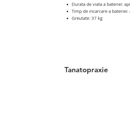
Durata de viata a bateriei: a
Timp de incarcare a bateriei:
Greutate: 37 kg
carucior ortopedic pentru urcat 
pentru urcat - coborat scari. ca
scari
Tanatopraxie