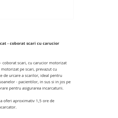
manipulare si depla
varstnice si cu dizab
at - coborat scari cu carucior
ari cu senile. carucior pentru scari
- coborat scari, cu carucior motorizat
rt motorizat pe scari, prevazut cu
e de urcare a scarilor, ideal pentru
oanelor - pacientilor, in sus si in jos pe
rare pentru asigurarea incarcaturii.
a oferi aproximativ 1,5 ore de
ncarcator.
ari cu senile. carucior pentru scari