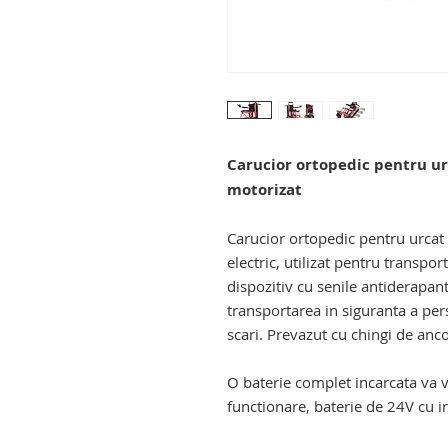
Carucior ortopedic pentru urc
motorizat
dispozitiv electric de urcat pe sc
Carucior ortopedic pentru urcat 
electric, utilizat pentru transpo
dispozitiv cu senile antiderapant
transportarea in siguranta a pers
scari. Prevazut cu chingi de anco
O baterie complet incarcata va v
functionare, baterie de 24V cu i
dispozitiv electric de urcat pe sc