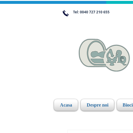
Tel: 0040 727 210 655
Acasa
Despre noi
Bioc