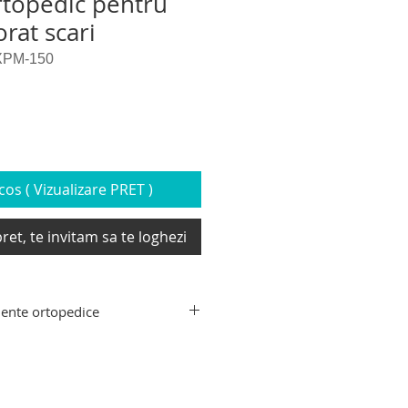
rtopedic pentru
orat scari
XPM-150
os ( Vizualizare PRET )
ret, te invitam sa te loghezi
ente ortopedice
ente ortopedice: carucior cu
e imobilizate si cu dizabilitati,
ioare electrice pentru urcat –
zitive si elevatoare pentru