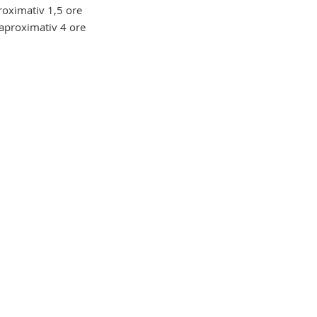
proximativ 1,5 ore
 aproximativ 4 ore
- coborat scari. carucior ortopedic
rucior ortopedic pentru urcat - coborat