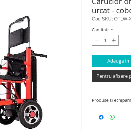
Carucior o
urcat - cob
Cod SKU: OTLW-
Cantitate
*
Adauga in c
Pentru afisare p
Produse si echipam
Produse si echipam
rotile pentru persoan
dispozitive si caruc
coborat scari, dispo