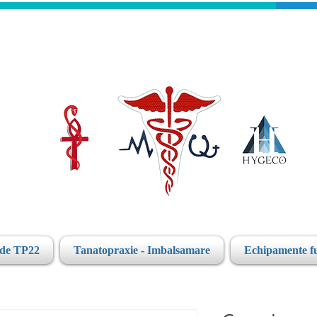
ide TP22
Tanatopraxie - Imbalsamare
Echipamente f