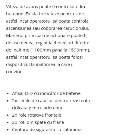
Viteza de avans poate fi controlata din
butoane. Exista trei viteze pentru sine,
astfel incat operatorul sa poata controla
ascensiunea sau coborarea caruciorului.
Manerul principal de actionare poate fi,
de asemenea, reglat la 4 niveluri diferite
de inaltime (1100mm pana la 1590mm),
astfel incat operatorul sa poata folosi
dispozitivul la inaltimea la care ii
convine.
dispozitiv electric de urcat pe scari.
dispozitiv electric de urcat pe scari
Afisaj LED cu indicator de baterie
2x senile de cauciuc pentru rezistenta
ridicata pentru aderenta
2x role rotative frontale
2x roti din spate cu frane
Centura de siguranta cu catarama