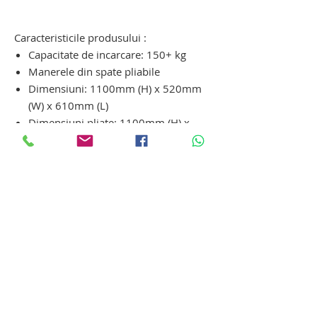
dispozitiv electric de urcat pe scari cu
senile. carucior pentru scari
Caracteristicile produsului :
Capacitate de incarcare: 150+ kg
Manerele din spate pliabile
Dimensiuni: 1100mm (H) x 520mm
(W) x 610mm (L)
Dimensiuni pliate: 1100mm (H) x
520mm (W) x 340mm (L)
Dimensiunea placii: 400mm x
475mm
Durata de viata a bateriei:
aproximativ 1,5 ore
Timp de incarcare a bateriei:
aproximativ 4 ore
Greutate: 37 kg
carucior ortopedic electric pentru
varstnici. carucior ortopedic electric
pentru varstnici. carucior ortopedic