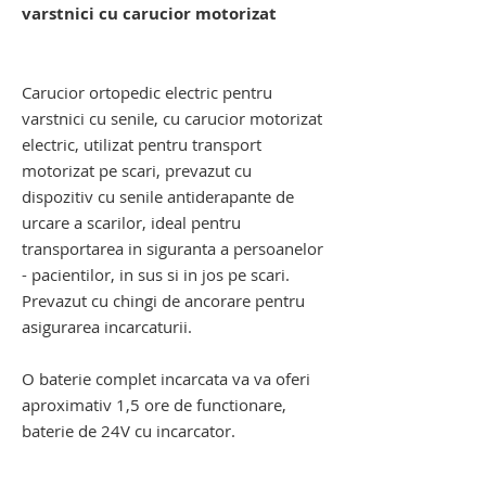
varstnici cu carucior motorizat
dispozitiv electric de urcat pe scari cu
senile. carucior pentru scari
Carucior ortopedic electric pentru
varstnici
cu senile, cu carucior motorizat
electric, utilizat pentru transport
motorizat pe scari, prevazut cu
dispozitiv cu senile antiderapante de
urcare a scarilor, ideal pentru
transportarea in siguranta a persoanelor
- pacientilor, in sus si in jos pe scari.
Prevazut cu chingi de ancorare pentru
asigurarea incarcaturii.
O baterie complet incarcata va va oferi
aproximativ 1,5 ore de functionare,
baterie de 24V cu incarcator.
dispozitiv electric de urcat pe scari cu
senile. carucior pentru scari