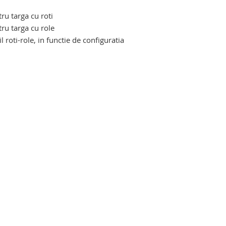
tru targa cu roti
tru targa cu role
roti-role, in functie de configuratia