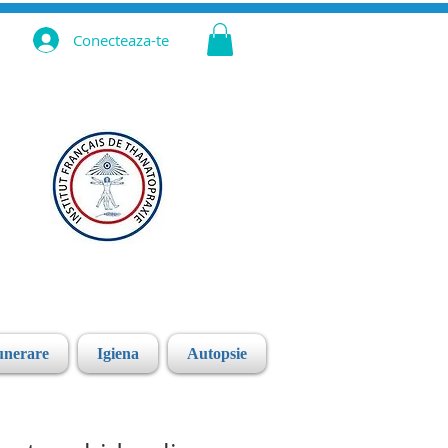
Conecteaza-te
unerare
Igiena
Autopsie