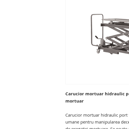
Carucior mortuar hidraulic po
mortuar
carucior mortuar hidraulic. caru
Carucior mortuar hidraulic port 
umane pentru manipularea deceda
de pregatiri mortuare. Se poate c