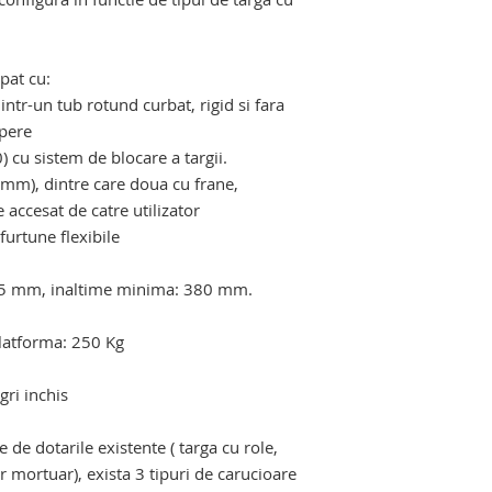
mortuar hidraulic, c
de imbalsamare, ma
macroscopie, concas
pat cu:
de deseuri autopsie
ntr-un tub rotund curbat, rigid si fara
produse conexe pent
upere
autopsie si salilor 
 cu sistem de blocare a targii.
 mm), dintre care doua cu frane,
 accesat de catre utilizator
furtune flexibile
75 mm, inaltime minima: 380 mm.
platforma: 250 Kg
gri inchis
ie de dotarile existente ( targa cu role,
er mortuar), exista 3 tipuri de carucioare