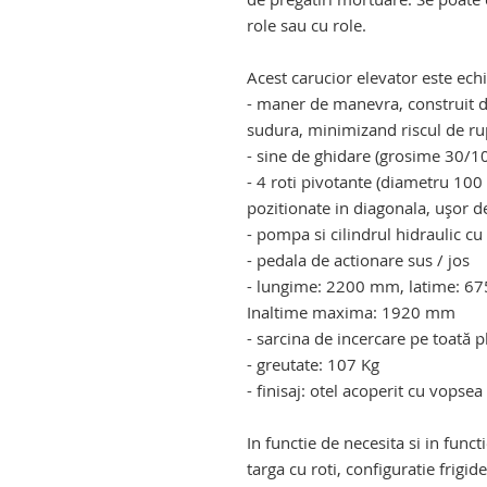
role sau cu role.
Acest carucior elevator este echi
- maner de manevra, construit di
sudura, minimizand riscul de r
- sine de ghidare (grosime 30/10)
- 4 roti pivotante (diametru 100
pozitionate in diagonala, ușor de
- pompa si cilindrul hidraulic cu 
- pedala de actionare sus / jos
- lungime: 2200 mm, latime: 6
Inaltime maxima: 1920 mm
- sarcina de incercare pe toată 
- greutate: 107 Kg
- finisaj: otel acoperit cu vopsea 
In functie de necesita si in funct
targa cu roti, configuratie frigid