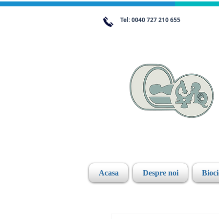
Tel: 0040 727 210 655
Acasa
Despre noi
Bioc