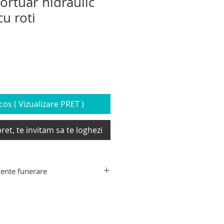
ortuar hidraulic
cu roti
os ( Vizualizare PRET )
ret, te invitam sa te loghezi
ente funerare
ente funerare din gama Hygeco:
decedati, targa de recuperare
xtensibil transport sicriu,
e transport decedati, carucior