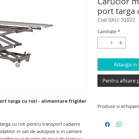
Carucior m
port targa 
Cod SKU: 31022
Cantitate
*
Adauga in c
Pentru afisare p
rt targa cu roti - alimentare frigider
Produse si echipam
cior mortuar hidraulic
Produse si echipam
targa cu roti pentru transport cadavre
targa de transport 
decedati, carucior e
tilor in sali de autopsie si in camere
carucior tip targa d
onfigura in functie de tipul de targa cu