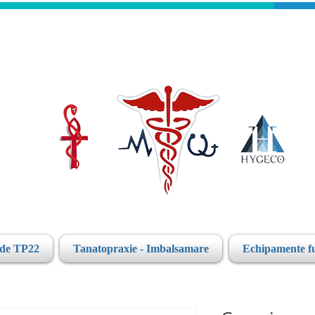
ide TP22
Tanatopraxie - Imbalsamare
Echipamente f