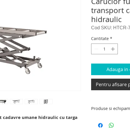
Carucior f
transport 
hidraulic
Cod SKU: HTCR-
Cantitate
*
Adauga in c
Pentru afisare p
Produse si echipam
t cadavre umane hidraulic cu targa
Produse si echipam
targa de transport 