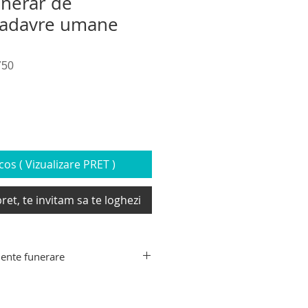
unerar de
cadavre umane
750
os ( Vizualizare PRET )
ret, te invitam sa te loghezi
ente funerare
ente funerare din gama Hygeco:
decedati, targa de recuperare