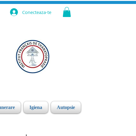
Conecteaza-te
unerare
Igiena
Autopsie