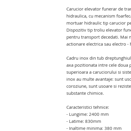
carucior funerar de transport c
Carucior elevator funerar de tr
hidraulica, cu mecanism foarfeca
mortuar hidraulic tip carucior 
Dispozitiv tip troliu elevator fu
pentru transport decedati. Mai m
actionare electrica sau electro - 
troliu transport cadavre . eleva
Cadru inox din tub dreptunghiu
axa pozitionata intre cele doua p
superioara a caruciorului si sist
inox au multe avantaje: sunt usor
coroziune, sunt usoare si reziste
substante chimice.
carucior pentru cadavre. caruci
Caracteristici tehnice:
- Lungime: 2400 mm
- Latime: 830mm
- Inaltime minima: 380 mm