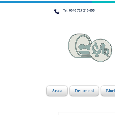
Tel: 0040 727 210 655
Acasa
Despre noi
Bioc