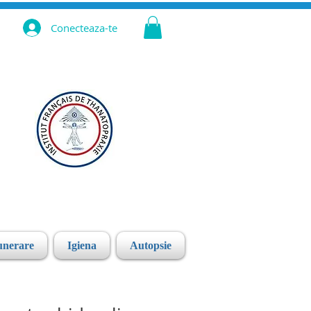
Conecteaza-te
unerare
Igiena
Autopsie