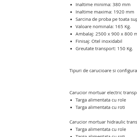
Inaltime minima: 380 mm
Inaltime maxima: 1920 mm
Sarcina de proba pe toata su
Valoare nominala: 165 Kg.
Ambalaj: 2500 x 900 x 800 
Finisaj: Otel inoxidabil
Greutate transport: 150 Kg.
carucior elevator mortuar. troli
mortuar
Tipuri de carucioare si configurat
carucior elevator mortuar. troli
mortuar
Carucior mortuar electric transp
Targa alimentata cu role
Targa alimentata cu roti
Carucior mortuar hidraulic tran
Targa alimentata cu role
Targa alimentata cu roti