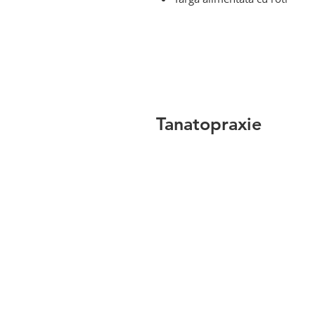
carucior elevator hidraulic pen
hidraulic pentru camera mortuar
camera mortuara
Tanatopraxie