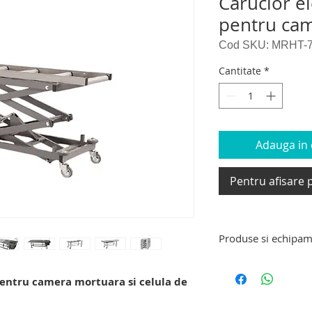
Carucior el
pentru ca
Cod SKU: MRHT-
Cantitate
*
Adauga in c
Pentru afisare p
Produse si echipam
Produse si echipam
targa de transport 
pentru camera mortuara si celula de
decedati, carucior e
carucior tip targa d