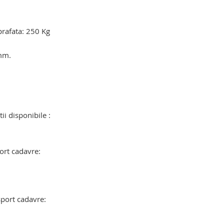
prafata: 250 Kg
mm.
u elevator mortuar. dispozitiv elevator
ii disponibile :
u elevator mortuar. dispozitiv elevator
ort cadavre:
sport cadavre: