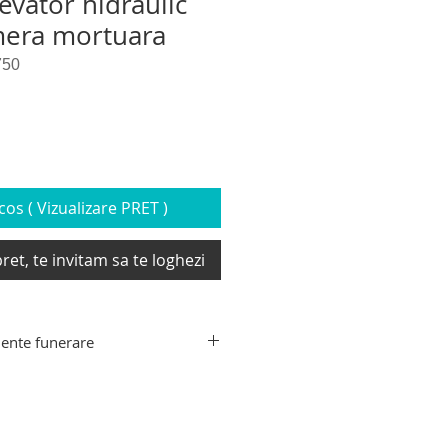
evator hidraulic
mera mortuara
750
os ( Vizualizare PRET )
ret, te invitam sa te loghezi
ente funerare
ente funerare din gama Hygeco:
decedati, targa de recuperare
xtensibil transport sicriu,
e transport decedati, carucior