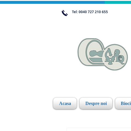
Tel: 0040 727 210 655
Acasa
Despre noi
Bioc