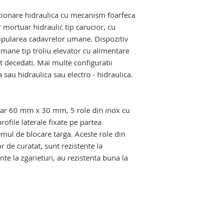
tru camera mortuara
hidraulic mortuar, c
tionare hidraulica cu mecanism foarfeca
hidraulic, masa de 
 mortuar hidraulic tip carucior, cu
masa de macroscopi
ipularea cadavrelor umane. Dispozitiv
malaxor de deseuri 
Echipamente si pro
mane tip troliu elevator cu alimentare
salilor de autopsie s
t decedati. Mai multe configuratii
a sau hidraulica sau electro - hidraulica.
u elevator mortuar. dispozitiv elevator
lar 60 mm x 30 mm, 5 role din inox cu
rofile laterale fixate pe partea
emul de blocare targa. Aceste role din
 de curatat, sunt rezistente la
nte la zgarieturi, au rezistenta buna la
tru camera mortuara