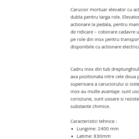
carucior elevator hidraulic pen
Carucior mortuar elevator cu ac
dubla pentru targa role. Elevator
actionare la pedala, pentru man
de ridicare – coborare cadavre u
pe role din inox pentru transpor
disponibile cu actionare electric
carucior elevator mortuar. troli
mortuar
Cadru inox din tub dreptunghiu
axa pozitionata intre cele doua p
superioara a caruciorului si sist
inox au multe avantaje: sunt usor
coroziune, sunt usoare si reziste
substante chimice.
carucior elevator hidraulic pen
Caracteristici tehnice :
Lungime: 2400 mm
Latime: 830mm