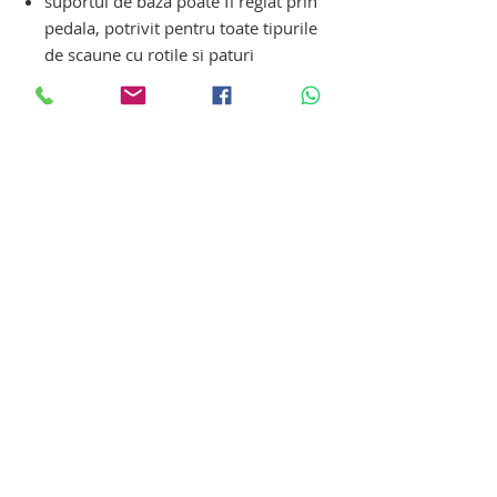
suportul de baza poate fi reglat prin
pedala, potrivit pentru toate tipurile
de scaune cu rotile si paturi
r
otile din spate sunt dotate cu frana
pentru a preveni miscarea
ascensorului la ridicarea pacientului
sunet de avertizare pentru baterie cu
nivel scazut si indicatie de incarcare
Optiuni suplimentare:
cantar / dispozitiv de masurare a
greutatii corporale
dispozitiv pentru PACIENT INTINS
carucior elevator de ridicare pacienti
bariatrici – supraponderali. carucior
elevator de ridicare pacienti bariatrici –