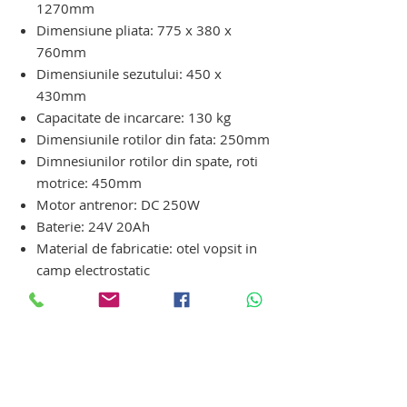
1270mm
Dimensiune pliata: 775 x 380 x
760mm
Dimensiunile sezutului: 450 x
430mm
Capacitate de incarcare: 130 kg
Dimensiunile rotilor din fata: 250mm
Dimnesiunilor rotilor din spate, roti
motrice: 450mm
Motor antrenor: DC 250W
Baterie: 24V 20Ah
Material de fabricatie: otel vopsit in
camp electrostatic
Frana suplimentara: manuala
Greutate carucior: 56kg
Greutate de transport: 63kg
carucior electric de transport persoane
cu dizabilitati locomotorii. carucior
electric de transport persoane cu