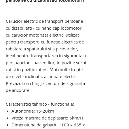
persoane cu dizabilitati locomotorii
dispozitiv electric de urcat pe scari cu
senile. carucior pentru scari
Carucior electric de transport persoane
cu dizabilitati - cu handicap locomotor
,
cu carucior motorizat electric, utilizat
pentru transport, cu functie electrica de
rabatere a spatarului si a picioarelor,
ideal pentru transportarea in siguranta a
persoanelor - pacientilor, in pozitie sezut
cat si in pozitie intins. Mai multe trepte
de nivel - inclinatii, actionate electric.
Prevazut cu chingi - centuri de siguranta
de ancorare.
Caracteristici tehnico - functionale:
Autonomie: 15-20km
Viteza maxima de deplasare: 6km/H
Dimensiune de gabarit: 1100 x 635 x