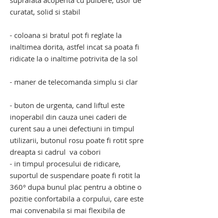
suprafata acoperita cu pulbere, usor de
curatat, solid si stabil
- coloana si bratul pot fi reglate la
inaltimea dorita, astfel incat sa poata fi
ridicate la o inaltime potrivita de la sol
- maner de telecomanda simplu si clar
- buton de urgenta, cand liftul este
inoperabil din cauza unei caderi de
curent sau a unei defectiuni in timpul
utilizarii, butonul rosu poate fi rotit spre
dreapta si cadrul va cobori
- in timpul procesului de ridicare,
suportul de suspendare poate fi rotit la
360° dupa bunul plac pentru a obtine o
pozitie confortabila a corpului, care este
mai convenabila si mai flexibila de