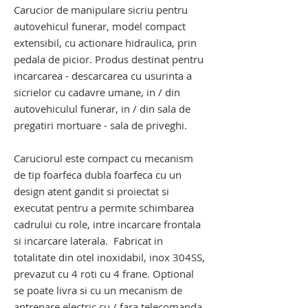
Carucior de manipulare sicriu pentru
autovehicul funerar, model compact
extensibil, cu actionare hidraulica, prin
pedala de picior. Produs destinat pentru
incarcarea - descarcarea cu usurinta a
sicrielor cu cadavre umane, in / din
autovehiculul funerar, in / din sala de
pregatiri mortuare - sala de priveghi.
Caruciorul este compact cu mecanism
de tip foarfeca dubla foarfeca cu un
design atent gandit si proiectat si
executat pentru a permite schimbarea
cadrului cu role, intre incarcare frontala
si incarcare laterala. Fabricat in
totalitate din otel inoxidabil, inox 304SS,
prevazut cu 4 roti cu 4 frane. Optional
se poate livra si cu un mecanism de
antrenare electric cu / fara telecomanda