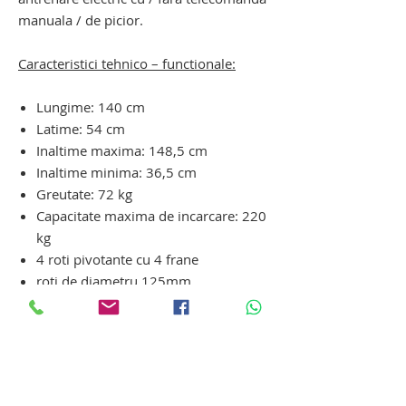
manuala / de picior.
Caracteristici tehnico – functionale:
Lungime: 140 cm
Latime: 54 cm
Inaltime maxima: 148,5 cm
Inaltime minima: 36,5 cm
Greutate: 72 kg
Capacitate maxima de incarcare: 220
kg
4 roti pivotante cu 4 frane
roti de diametru 125mm
2 seturi de cadre cu role
interschimbabile cu rotire la 90 de
grade
carucior de manipulare sicriu pentru
autovehicul funerar. carucior de