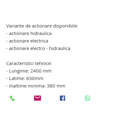
carucior cu troliu elevator pentru
cadavre. carucior cu troliu elevator
pentru cadavre
Variante de actionare disponibile:
- actionare hidraulica
- actionare electrica
- actionare electro - hidraulica
Caracteristici tehnice:
- Lungime: 2400 mm
- Latime: 830mm
- Inaltime minima: 380 mm
- Inaltime maxima: 1920 mm
- Sarcina de proba pe toata suprafata:
250 Kg
- Finisaj: Otel inoxidabil
- Greutate transport: 150 Kg
carucior cu troliu elevator pentru
cadavre. carucior cu troliu elevator