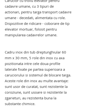
Carucior cu troliu elevator pentru
cadavre umane, cu 3 tipuri de
actionari, pentru targa transport cadavre
umane - decedati, alimentata cu role.
Dispozitive de ridicare - coborare de tip
elevator mortuar, folosit pentru
manipularea cadavrelor umane.
carucior pentru transport cadavre.
carucior pentru transport cadavre
Cadru inox din tub dreptunghiular 60
mm x 30 mm, 5 role din inox cu axa
pozitionata intre cele doua profile
laterale fixate pe partea superioara a
caruciorului si sistemul de blocare targa.
Aceste role din inox au multe avantaje:
sunt usor de curatat, sunt rezistente la
coroziune, sunt usoare si rezistente la
zgarieturi, au rezistenta buna la
substante chimice.