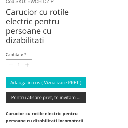
Cod SKU: EWCH-DZIP
Carucior cu rotile
electric pentru
persoane cu
dizabilitati
Cantitate
*
Adauga in cos ( Vizualizare PRET )
Pentru afisare pret, te invitam sa te loghezi
Carucior cu rotile electric pentru
persoane cu dizabilitati locomotorii
dispozitiv electric de urcat pe scari cu