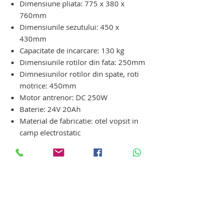
Dimensiune pliata: 775 x 380 x
760mm
Dimensiunile sezutului: 450 x
430mm
Capacitate de incarcare: 130 kg
Dimensiunile rotilor din fata: 250mm
Dimnesiunilor rotilor din spate, roti
motrice: 450mm
Motor antrenor: DC 250W
Baterie: 24V 20Ah
Material de fabricatie: otel vopsit in
camp electrostatic
Frana suplimentara: manuala
Greutate carucior: 56kg
Greutate de transport: 63kg
carucior cu rotile electric pentru
persoane cu dizabilitati. carucior cu
rotile electric pentru persoane cu
dizabilitati. carucior cu rotile electric