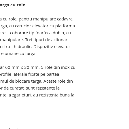
arga cu role
hidraulic mortuar, c
hidraulic, masa de 
davre. carucior elevator mortuar.
masa de macroscopi
 cu role
, pentru manipulare cadavre,
malaxor de deseuri 
rga, cu carucior elevator cu platforma
Echipamente si pro
re – coborare tip foarfeca dubla, cu
salilor de autopsie s
 manipulare. Trei tipuri de actionari
lectro - hidraulic. Dispozitiv elevator
re umane cu targa.
lar 60 mm x 30 mm, 5 role din inox cu
rofile laterale fixate pe partea
emul de blocare targa. Aceste role din
 de curatat, sunt rezistente la
nte la zgarieturi, au rezistenta buna la
ctro - hidraulic. carucior mortuar cu