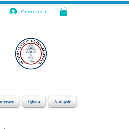
Conecteaza-te
unerare
Igiena
Autopsie