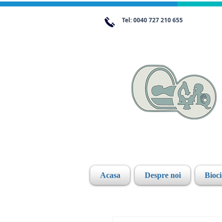
Tel: 0040 727 210 655
Acasa
Despre noi
Bioc