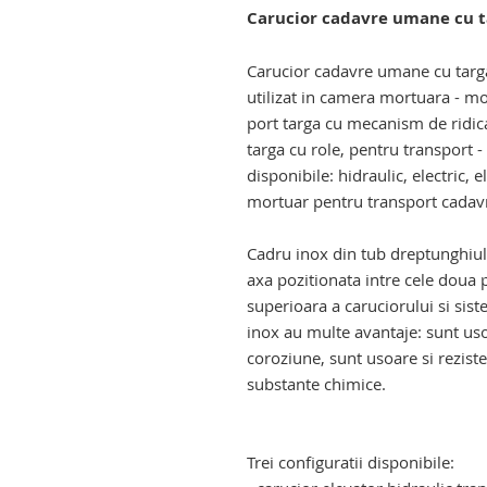
Carucior cadavre umane cu t
lift funerar pentru transport ca
Carucior cadavre umane cu targa
utilizat in camera mortuara - mo
port targa cu mecanism de ridica
targa cu role, pentru transport -
disponibile: hidraulic, electric, e
mortuar pentru transport cadav
Cadru inox din tub dreptunghiu
axa pozitionata intre cele doua p
superioara a caruciorului si sist
inox au multe avantaje: sunt usor
coroziune, sunt usoare si reziste
substante chimice.
carucior mortuar cu elevator ele
elevator electro - hidraulic
Trei configuratii disponibile: