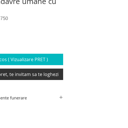
adavre umane cu
-750
os ( Vizualizare PRET )
ret, te invitam sa te loghezi
ente funerare
ente funerare din gama Hygeco:
decedati, targa de recuperare
xtensibil transport sicriu,
e transport decedati, carucior