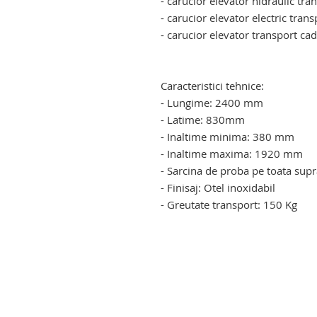
- carucior elevator hidraulic tr
- carucior elevator electric tran
- carucior elevator transport cad
carucior pentru transportul cad
transportul cadavrelor umane
Caracteristici tehnice:
- Lungime: 2400 mm
- Latime: 830mm
- Inaltime minima: 380 mm
- Inaltime maxima: 1920 mm
- Sarcina de proba pe toata supr
- Finisaj: Otel inoxidabil
- Greutate transport: 150 Kg
carucior cadavre umane cu targ
targa. carucior cadavre umane c
targa. carucior cadavre umane c