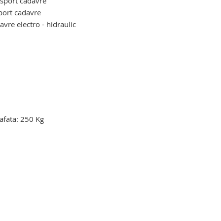
ansport cadavre
sport cadavre
avre electro - hidraulic
avrelor umane. carucior pentru
afata: 250 Kg
a. carucior cadavre umane cu
u targa. carucior cadavre umane cu
u targa