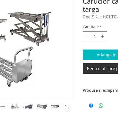
Carucior c
targa
Cod SKU: HCLTC
Cantitate
*
Adauga in c
Pentru afisare p
Produse si echipam
Produse si echipam
targa de transport 
decedati, carucior e
carucior tip targa d