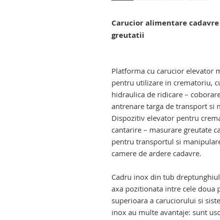
Carucior alimentare cadavre
greutatii
carucior alimentare cadavre pen
crematoriu.
Platforma cu carucior elevator
pentru utilizare in crematoriu, 
hidraulica de ridicare – coborare
antrenare targa de transport si
Dispozitiv elevator pentru crema
cantarire – masurare greutate c
pentru transportul si manipular
camere de ardere cadavre.
troliu transport cadavre . eleva
Cadru inox din tub dreptunghiu
axa pozitionata intre cele doua p
superioara a caruciorului si sist
inox au multe avantaje: sunt usor