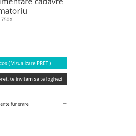
limentare cadavre
matoriu
-750X
os ( Vizualizare PRET )
ret, te invitam sa te loghezi
ente funerare
ente funerare din gama Hygeco:
decedati, targa de recuperare
xtensibil transport sicriu,
e transport decedati, carucior