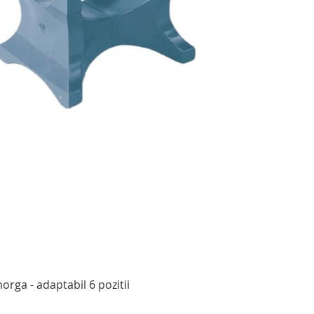
Afișare rapidă
rga - adaptabil 6 pozitii