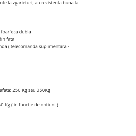
nte la zgarieturi, au rezistenta buna la
or pentru decedati
 foarfeca dubla
din fata
nda ( telecomanda suplimentara -
rafata: 250 Kg sau 350Kg
0 Kg ( in functie de optiuni )
tru crematoriu. carucior elevator pentru
cadavre pentru crematoriu. carucior