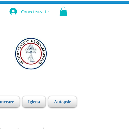
Conecteaza-te
unerare
Igiena
Autopsie