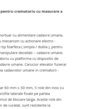
hidraulic mortuar, c
hidraulic, masa de 
 pentru crematoriu cu masurare a
masa de macroscopi
malaxor de deseuri 
tru crematoriu. carucior elevator pentru
Echipamente si pro
salilor de autopsie s
 mortuar cu alimentare cadavre umane,
cu mecanism cu actionare electro -
 tip foarfeca ( simpla / dubla ), pentru
 manipulare decedati – cadavre umane.
toriu cu platforma cu dispozitiv de
adavre umane. Carucior elevator funerar
ea cadavrelor umane in crematorii -
tor transport cadavre
lar 60 mm x 30 mm, 5 role din inox cu
rofile laterale fixate pe partea
emul de blocare targa. Aceste role din
 de curatat, sunt rezistente la