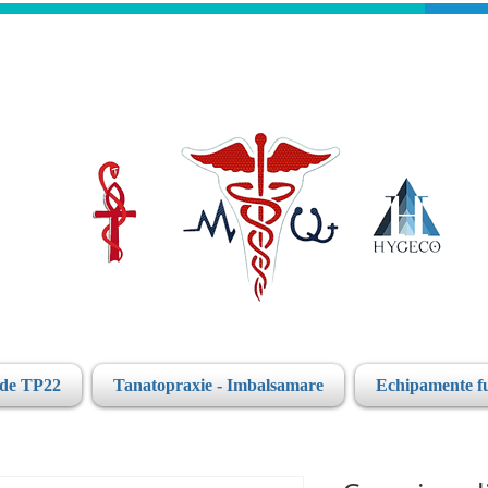
ide TP22
Tanatopraxie - Imbalsamare
Echipamente f