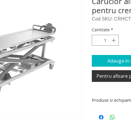
Carucior a
pentru cre
Cod SKU: CRHCT
Cantitate
*
Adauga in c
Pentru afisare p
Produse si echipam
Produse si echipam
targa de transport 
decedati, carucior e
carucior tip targa d