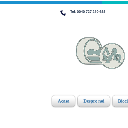
Tel: 0040 727 210 655
Acasa
Despre noi
Bioc