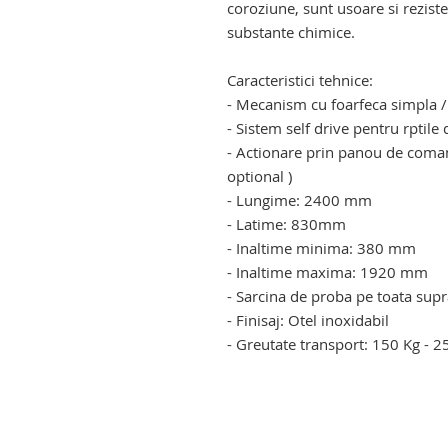
coroziune, sunt usoare si reziste
substante chimice.
carucior pentru cadavre. caruci
Caracteristici tehnice:
- Mecanism cu foarfeca simpla /
- Sistem self drive pentru rptile 
- Actionare prin panou de coma
optional )
- Lungime: 2400 mm
- Latime: 830mm
- Inaltime minima: 380 mm
- Inaltime maxima: 1920 mm
- Sarcina de proba pe toata sup
- Finisaj: Otel inoxidabil
- Greutate transport: 150 Kg - 25
carucior alimentare cadavre pen
crematoriu.carucior alimentare 
elevator pentru crematoriu.