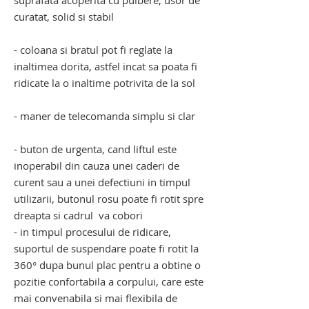
suprafata acoperita cu pulbere, usor de
curatat, solid si stabil
- coloana si bratul pot fi reglate la
inaltimea dorita, astfel incat sa poata fi
ridicate la o inaltime potrivita de la sol
- maner de telecomanda simplu si clar
- buton de urgenta, cand liftul este
inoperabil din cauza unei caderi de
curent sau a unei defectiuni in timpul
utilizarii, butonul rosu poate fi rotit spre
dreapta si cadrul va cobori
- in timpul procesului de ridicare,
suportul de suspendare poate fi rotit la
360° dupa bunul plac pentru a obtine o
pozitie confortabila a corpului, care este
mai convenabila si mai flexibila de