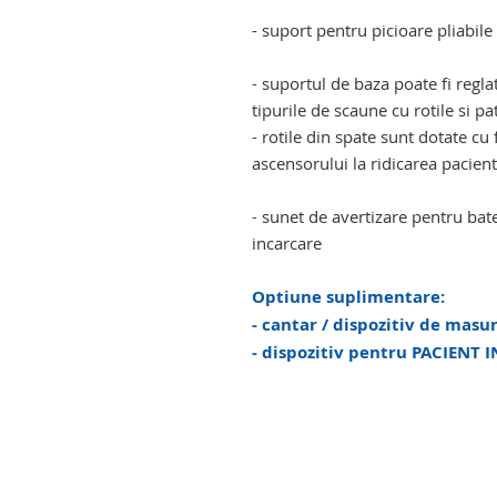
- suport pentru picioare pliabile
- suportul de baza poate fi regla
tipurile de scaune cu rotile si pa
- rotile din spate sunt dotate c
ascensorului la ridicarea pacient
- sunet de avertizare pentru bate
incarcare
Optiune suplimentare:
- cantar / dispozitiv de masu
- dispozitiv pentru PACIENT 
cadru de ridicare persoane cu h
persoane cu handicap locomotor
handicap locomotor