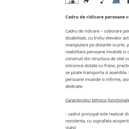
Cadru de ridicare persoane c
Cadru de ridicare – coborare pe
dizabilitati, cu troliu
elevator act
manipulare pe distante scurte, 
reabilitare
persoane invalide si c
construit din structura de otel vo
siliconice dotate cu frane, pract
se poate transporta si asambla.
persoane invalide si infirme, asi
dedicate.
Caracteristici tehnico functional
- cadrul principal este realizat d
rezistenta, cu suprafata acoperit
stabil