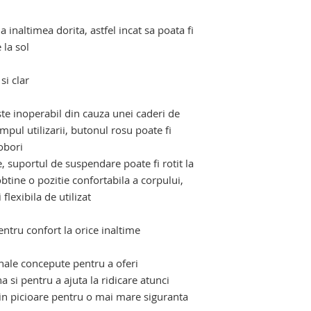
la inaltimea dorita, astfel incat sa poata fi
 la sol
i clar
ste inoperabil din cauza unei caderi de
mpul utilizarii, butonul rosu poate fi
obori
e, suportul de suspendare poate fi rotit la
tine o pozitie confortabila a corpului,
flexibila de utilizat
entru confort la orice inaltime
nale concepute pentru a oferi
a si pentru a ajuta la ridicare atunci
e in picioare pentru o mai mare siguranta