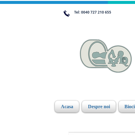
Tel: 0040 727 210 655
Acasa
Despre noi
Bioc