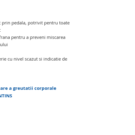
t prin pedala, potrivit pentru toate
t
u frana pentru a preveni miscarea
ului
rie cu nivel scazut si indicatie de
rare a greutatii corporale
INTINS
andicap locomotor. cadru de ridicare
. cadru de ridicare persoane cu