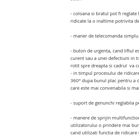
- coloana si bratul pot fi reglate 
ridicate la o inaltime potrivita de
- maner de telecomanda simplu s
- buton de urgenta, cand liftul e
curent sau a unei defectiuni in ti
rotit spre dreapta si cadrul va c
- in timpul procesului de ridicar
360° dupa bunul plac pentru a ob
care este mai convenabila si mai 
- suport de genunchi reglabila p
- manere de sprijin multifunctio
utilizatorului o prindere mai bun
cand utilizati functia de ridicar