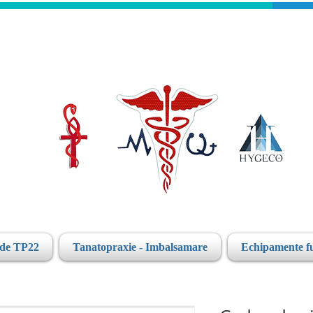
ide TP22
Tanatopraxie - Imbalsamare
Echipamente f