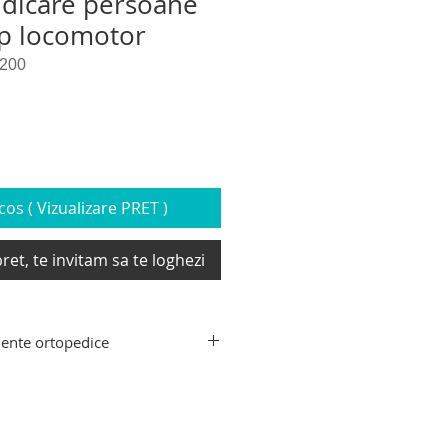
idicare persoane
p locomotor
200
os ( Vizualizare PRET )
ret, te invitam sa te loghezi
ente ortopedice
nte ortopedice: carucior si
tru persoane imobilizate si cu
tive si carucioare electrice pentru
i, dispozitive si elevatoare pentru