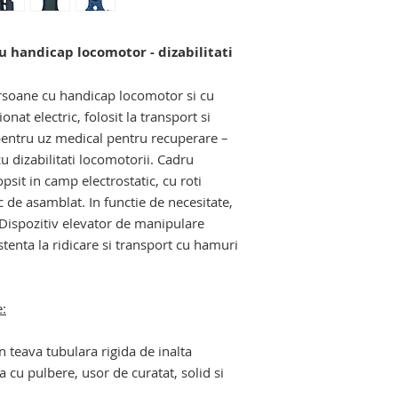
manipulare si depla
varstnice si cu dizab
u handicap locomotor - dizabilitati
scaune pentru pers
rsoane cu handicap locomotor si cu
ionat electric, folosit la transport si
pentru uz medical pentru recuperare –
u dizabilitati locomotorii. Cadru
psit in camp electrostatic, cu roti
ic de asamblat. In functie de necesitate,
 Dispozitiv elevator de manipulare
stenta la ridicare si transport cu hamuri
e:
in teava tubulara rigida de inalta
a cu pulbere, usor de curatat, solid si