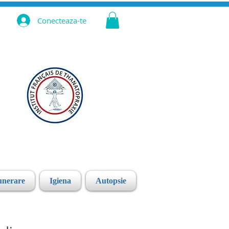
Conecteaza-te
unerare
Igiena
Autopsie