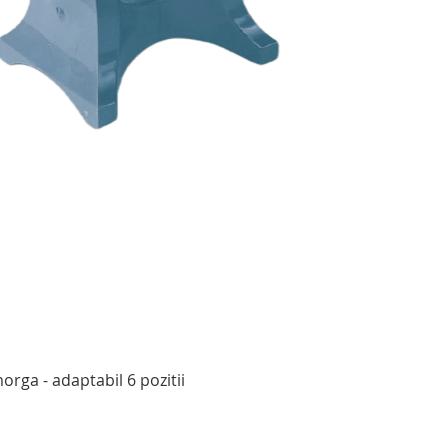
Afișare rapidă
rga - adaptabil 6 pozitii