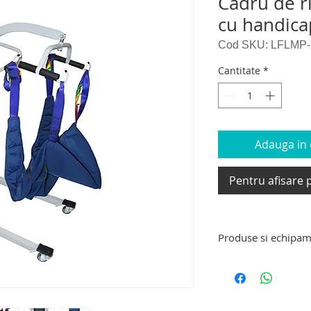
Cadru de r
cu handica
Cod SKU: LFLMP-
Cantitate
*
Adauga in c
Pentru afisare p
Produse si echipam
Produse si echipame
scaun cu rotile pen
dizabilitati, dispozi
urcat – coborat scar