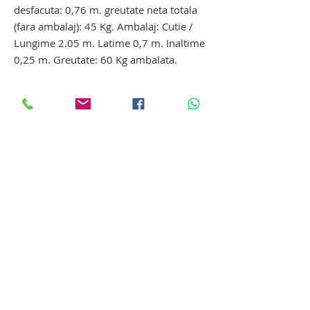
desfacuta: 0,76 m. greutate neta totala
(fara ambalaj): 45 Kg. Ambalaj: Cutie /
Lungime 2.05 m. Latime 0,7 m. Inaltime
0,25 m. Greutate: 60 Kg ambalata.
targa autovehicul funerar. targa
transport funerar. targa ambulanta
Targa are o sarcina maxima autorizate
de 180kg.
targa pentru transport cadavre umane.
targa pentru manipulare decedati
In functie de necesitatile clientului se
poate configura un pachet complet:
- targa cu brancarda pentru autovehicul
funerar pliabila si rabatabila
- platforma targa autovehicul funerar cu
rampa de acces
brancarda transport cadavre pentru
ambulanta funerara. targa transport
funerar. brancarda transport cadavre