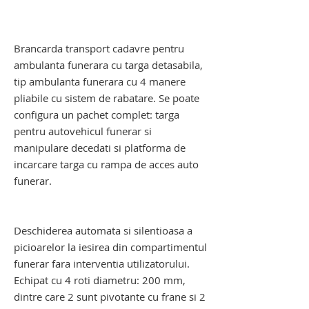
ambulanta funerara. targa transport
funerar
Brancarda transport cadavre pentru
ambulanta funerara cu targa detasabila,
tip ambulanta funerara cu 4 manere
pliabile cu sistem de rabatare. Se poate
configura un pachet complet: targa
pentru autovehicul funerar si
manipulare decedati si platforma de
incarcare targa cu rampa de acces auto
funerar.
targa autovehicul funerar. targa
transport funerar. targa ambulanta
Deschiderea automata si silentioasa a
picioarelor la iesirea din compartimentul
funerar fara interventia utilizatorului.
Echipat cu 4 roti diametru: 200 mm,
dintre care 2 sunt pivotante cu frane si 2