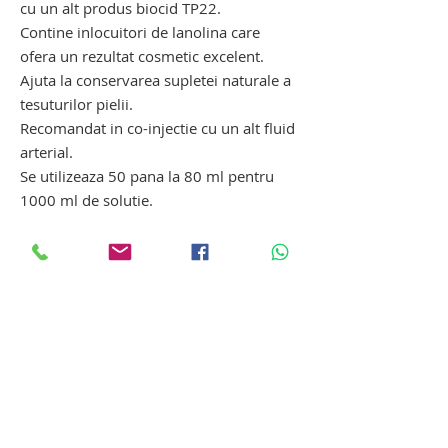
cu un alt produs biocid TP22.
Contine inlocuitori de lanolina care
ofera un rezultat cosmetic excelent.
Ajuta la conservarea supletei naturale a
tesuturilor pielii.
Recomandat in co-injectie cu un alt fluid
arterial.
Se utilizeaza 50 pana la 80 ml pentru
1000 ml de solutie.
Medeqtech by Hygeco
Produse biocide profesionale
imbalsamare si tanatopraxie grupa IV, TP
22, din gama Hygeco Franta, elaborate si
testate impreuna cu Institutul Francez de
Tanatopraxie, cu o experienta de peste 60
Tanatopraxie
de ani, in tehnici moderne de
imbalsamare si tanatopraxie.