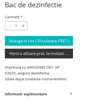
Bac de dezinfectie
Cantitate
*
Adauga in cos ( Vizualizare PRET )
Pentru afisare pret, te invitam sa te loghezi
Impreuna cu ANIOSYME DD1 ref.
03635, asigura dezinfectia
totala dupa curatarea instrumentelor.
Informatii suplimentare
Produs pentru imbalsamare /
tanatopraxie din gama Hygeco, distribuit