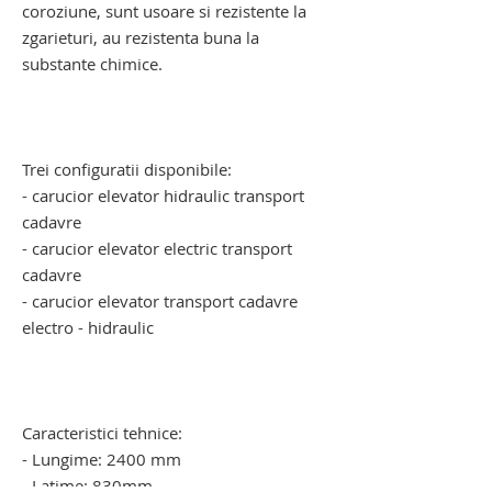
coroziune, sunt usoare si rezistente la
zgarieturi, au rezistenta buna la
substante chimice.
carucior mortuar cu elevator electro -
hidraulic. carucior mortuar cu elevator
electro - hidraulic
Trei configuratii disponibile:
- carucior elevator hidraulic transport
cadavre
- carucior elevator electric transport
cadavre
- carucior elevator transport cadavre
electro - hidraulic
carucior pentru transportul cadavrelor
umane. carucior pentru transportul
cadavrelor umane
Caracteristici tehnice:
- Lungime: 2400 mm
- Latime: 830mm