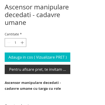
Ascensor manipulare
decedati - cadavre
umane
Cantitate
*
Adauga in cos ( Vizualizare PRET )
Pentru afisare pret, te invitam sa te loghezi
Ascensor manipulare decedati -
cadavre umane cu targa cu role
ascensor manipulare decedati - cadavre
umane. carucior elevator mortuar.