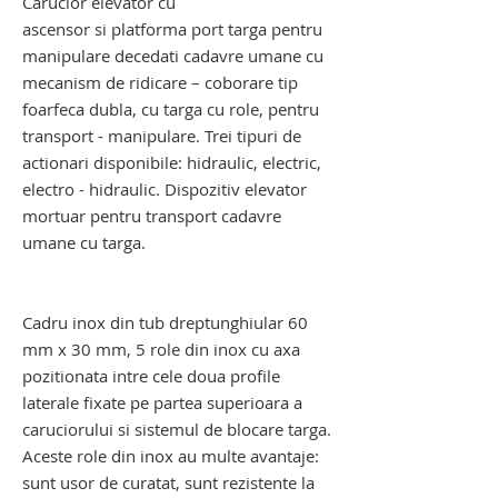
Carucior elevator cu
ascensor si platforma port targa pentru
manipulare decedati cadavre umane cu
mecanism de ridicare – coborare tip
foarfeca dubla, cu targa cu role, pentru
transport - manipulare. Trei tipuri de
actionari disponibile: hidraulic, electric,
electro - hidraulic. Dispozitiv elevator
mortuar pentru transport cadavre
umane cu targa.
troliu elevator transport cadavre. troliu
elevator mortuar
Cadru inox din tub dreptunghiular 60
mm x 30 mm, 5 role din inox cu axa
pozitionata intre cele doua profile
laterale fixate pe partea superioara a
caruciorului si sistemul de blocare targa.
Aceste role din inox au multe avantaje:
sunt usor de curatat, sunt rezistente la